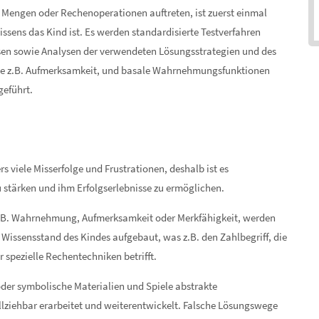
 Mengen oder Rechenoperationen auftreten, ist zuerst einmal
sens das Kind ist. Es werden standardisierte Testverfahren
lysen sowie Analysen der verwendeten Lösungsstrategien und des
 wie z.B. Aufmerksamkeit, und basale Wahrnehmungsfunktionen
geführt.
 viele Misserfolge und Frustrationen, deshalb ist es
u stärken und ihm Erfolgserlebnisse zu ermöglichen.
 z.B. Wahrnehmung, Aufmerksamkeit oder Merkfähigkeit, werden
n Wissensstand des Kindes aufgebaut, was z.B. den Zahlbegriff, die
spezielle Rechentechniken betrifft.
oder symbolische Materialien und Spiele abstrakte
lziehbar erarbeitet und weiterentwickelt. Falsche Lösungswege