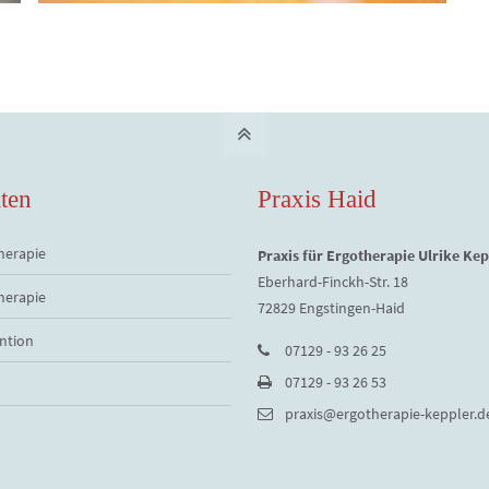
ten
Praxis Haid
herapie
Praxis für Ergotherapie Ulrike Kep
Eberhard-Finckh-Str. 18
herapie
72829 Engstingen-Haid
ntion
07129 - 93 26 25
07129 - 93 26 53
praxis@ergotherapie-keppler.d