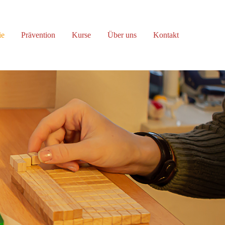
About us
ie
Prävention
Kurse
Über uns
Kontakt
Lorem ipsum dolor sit amet,
consectetuer adipiscing elit.
Aenean commodo ligula eget dolor.
Aenean massa. Cum sociis natoque
penatibus et magnis dis parturient
montes, nascetur ridiculus mus. Donec
quam felis, ultricies nec.