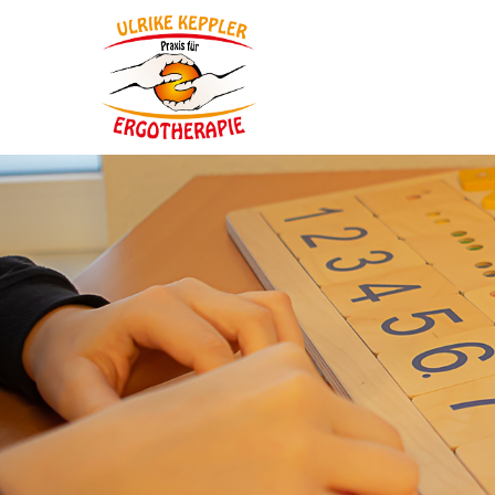
Login
Supp
Benutzername
Lorem ip
2
Passwort
Anmelden
We offer
Mon - Fr
Register
|
Lost your password?