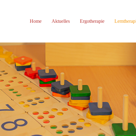
ort
Get in touch
Home
Aktuelles
Ergotherapie
Lerntherap
sum dolor sit amet:
Cybersteel Inc.
376-293 City Road, Suite 600
San Francisco, CA 94102
4h
Have any questions?
/ 365days
+44 1234 567 890
Drop us a line
info@yourdomain.com
 support for our customers
i 8:00am - 5:00pm
(GMT +1)