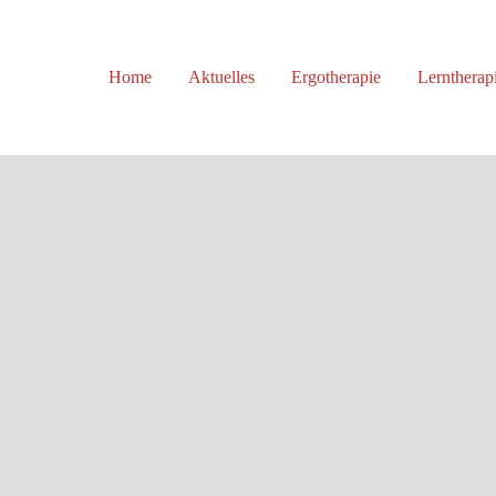
ort
Get in touch
Home
Aktuelles
Ergotherapie
Lerntherap
sum dolor sit amet:
Cybersteel Inc.
376-293 City Road, Suite 600
San Francisco, CA 94102
4h
Have any questions?
/ 365days
+44 1234 567 890
Drop us a line
info@yourdomain.com
 support for our customers
i 8:00am - 5:00pm
(GMT +1)