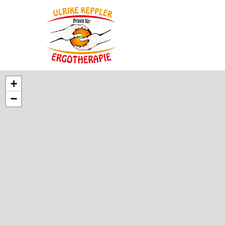
Login
Supp
Benutzername
Lorem ip
+
2
−
Passwort
Anmelden
We offer
Mon - Fr
Register
|
Lost your password?