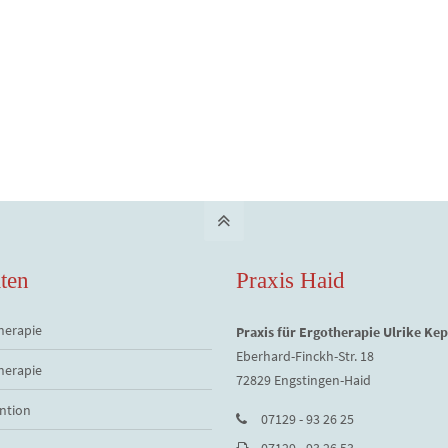
ten
Praxis Haid
herapie
Praxis für Ergotherapie Ulrike Kep
Eberhard-Finckh-Str. 18
herapie
72829 Engstingen-Haid
ntion
07129 - 93 26 25
07129 - 93 26 53