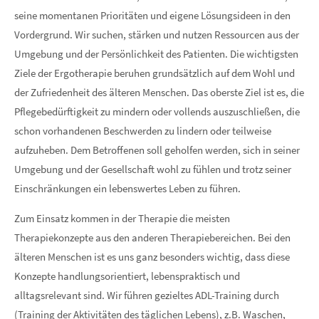
info@yourdomain.com
seine momentanen Prioritäten und eigene Lösungsideen in den
Vordergrund. Wir suchen, stärken und nutzen Ressourcen aus der
About us
Umgebung und der Persönlichkeit des Patienten. Die wichtigsten
Ziele der Ergotherapie beruhen grundsätzlich auf dem Wohl und
Lorem ipsum dolor sit amet, consectetuer adipiscing elit.
der Zufriedenheit des älteren Menschen. Das oberste Ziel ist es, die
Aenean commodo ligula eget dolor. Aenean massa. Cum
Pflegebedürftigkeit zu mindern oder vollends auszuschließen, die
sociis natoque penatibus et magnis dis parturient montes,
schon vorhandenen Beschwerden zu lindern oder teilweise
nascetur ridiculus mus. Donec quam felis, ultricies nec.
aufzuheben. Dem Betroffenen soll geholfen werden, sich in seiner
Umgebung und der Gesellschaft wohl zu fühlen und trotz seiner
Einschränkungen ein lebenswertes Leben zu führen.
Zum Einsatz kommen in der Therapie die meisten
Therapiekonzepte aus den anderen Therapiebereichen. Bei den
älteren Menschen ist es uns ganz besonders wichtig, dass diese
Konzepte handlungsorientiert, lebenspraktisch und
alltagsrelevant sind. Wir führen gezieltes ADL-Training durch
(Training der Aktivitäten des täglichen Lebens), z.B. Waschen,