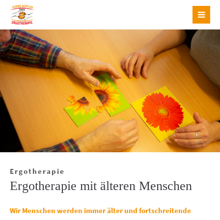
Login
Benutzername
Passwort
Anmelden
Ergotherapie
Register
|
Lost your password?
Ergotherapie mit älteren Menschen
Support
Wir Menschen werden immer älter und fortschreitende