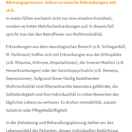
Lorem ipsum dolor sit amet:
Alterungsprozesse ziehen so manche Erkrankungen mit
sich.
In vielen Fällen erscheint nicht nur eine einzelne Krankheit,
24h
/ 365days
sondern es treten Mehrfacherkrankungen auf. In diesem Fall
spricht man bei den Betroffenen von Multimorbidität.
Erkrankungen aus dem neurologischen Bereich (z.B. Schlaganfall,
We offer support for our customers
M. Parkinson) treffen sich mit Erkrankungen aus der Orthopädie
Mon - Fri 8:00am - 5:00pm
(GMT +1)
(z.B. Rheuma, Arthrose, Amputationen), der Inneren Medizin (z.B.
Get in touch
Herzerkrankungen) oder der Gerontopsychiatrie (z.B. Demenz,
Depressionen). Aufgrund dieser häufig bestehenden
Cybersteel Inc.
Multimorbidität sind Alterserkrankte besonders gefährdet, die
376-293 City Road, Suite 600
San Francisco, CA 94102
Selbständigkeit und ihre Individualität in vielen Bereichen des
täglichen Lebens zu verlieren. Es drohen Immobilität, soziale
Have any questions?
Isolation oder Pflegebedürftigkeit.
+44 1234 567 890
In der Zielsetzung und Behandlungsplanung stellen wir das
Drop us a line
Lebensumfeld des Patienten, dessen individuellen Bedürfnisse,